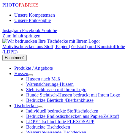
PHOTO
FABRICS
Unsere Kompetenzen
Unsere Philosophie
Instagram
Facebook
Youtube
Zum Inhalt springen
Hauptmenü
Produkte / Angebote
Hussen
Hussen nach Maß
Warensicherungs-Hussen
Stehtischhussen mit Ihrem Logo
Runde Stehtisch-Hussen bedruckt mit Ihrem Logo
Bedruckte Biertisch-/Bierbankhusse
Tischdecken
Individuell bedruckte Stofftischdecken
Bedruckte Endlostischdecken aus Papier/Zellstoff
LDPE Tischtuchfolie FLEXOSAPP
Bedruckte Tischdecken
Wasserabweisende Tischdecken