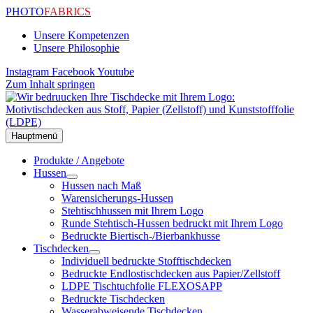
PHOTO
FABRICS
Unsere Kompetenzen
Unsere Philosophie
Instagram
Facebook
Youtube
Zum Inhalt springen
Hauptmenü
Produkte / Angebote
Hussen
Hussen nach Maß
Warensicherungs-Hussen
Stehtischhussen mit Ihrem Logo
Runde Stehtisch-Hussen bedruckt mit Ihrem Logo
Bedruckte Biertisch-/Bierbankhusse
Tischdecken
Individuell bedruckte Stofftischdecken
Bedruckte Endlostischdecken aus Papier/Zellstoff
LDPE Tischtuchfolie FLEXOSAPP
Bedruckte Tischdecken
Wasserabweisende Tischdecken